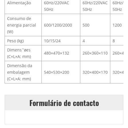
Alimentação
60Hz/220VAC
60Hz/220VAC
60Hz/2
50Hz
50Hz
50Hz
Consumo de
energia parcial
600/1200/2000
500
1200
(W)
Peso (kg)
10/15/24
4
8
Dimens˜øes
480×470×132
260×360×110
260×40
(C×L×A: mm)
Dimensão da
embalagem
540×530×200
320×400×170
320×44
(C×L×A: mm)
Formulário de contacto