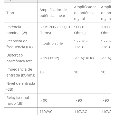
Amplificador
Amplifi
Amplificador de
Tipo
de potência
de potê
potência linear
digital
digital
Potência
600/1200/2000(10
500(10
1200(10
nominal (W)
Ohms)
Ohms)
Ohms)
Resposta de
5 -20k ＜
5 -20k 
5 -20k ＜±2dB
frequência (Hz)
±2dB
±2dB
Distorção
＜1%(1KHz)
＜1%(1KHz)
＜1%(1K
harmônica total
Impedância de
10
10
10
entrada (kOhms)
Nível de entrada
(dB)
Relação sinal-
＞90
＞90
＞90
ruído (dB)
110VAC
110VAC
110VAC