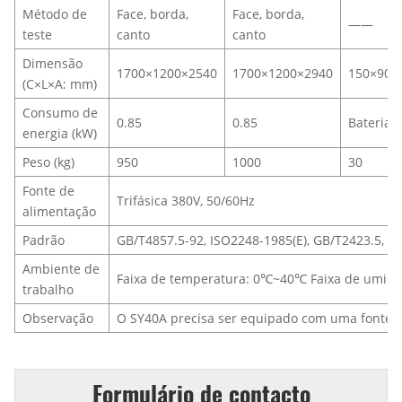
Método de
Face, borda,
Face, borda,
——
teste
canto
canto
Dimensão
1700×1200×2540
1700×1200×2940
150×90×
(C×L×A: mm)
Consumo de
0.85
0.85
Bateria 
energia (kW)
Peso (kg)
950
1000
30
Fonte de
Trifásica 380V, 50/60Hz
alimentação
Padrão
GB/T4857.5-92, ISO2248-1985(E), GB/T2423.5, IE
Ambiente de
Faixa de temperatura: 0℃~40℃ Faixa de umid
trabalho
Observação
O SY40A precisa ser equipado com uma fonte d
Formulário de contacto