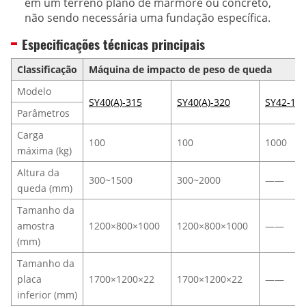
em um terreno plano de mármore ou concreto,
não sendo necessária uma fundação específica.
Especificações técnicas principais
Classificação
Máquina de impacto de peso de queda
Modelo
SY40(A)-315
SY40(A)-320
SY42-10
Parâmetros
Carga
100
100
1000
máxima (kg)
Altura da
300~1500
300~2000
——
queda (mm)
Tamanho da
amostra
1200×800×1000
1200×800×1000
——
(mm)
Tamanho da
placa
1700×1200×22
1700×1200×22
——
inferior (mm)