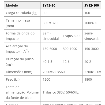
Modelo
SY12-50
SY12-100
Carga calculada (kg)
50
100
Tamanho mesa
600 x 320
700x400
(mm)
Forma da onda do
Semi-
Semi-
Trapezoide
impacto
sinusoidal
sinusoidal
Aceleração do
150-6000
300-1000
150-3000
2
impacto (m/s
)
Duração do pulso
40-1.5
12-6
40-2
(ms)
Dimensões (mm)
2000x630x560
2200x660x60
Peso (kg)
1500
1800
Fonte de
alimentação|Volume
Trifásico 380V, 50/60Hz
da fonte de óleo