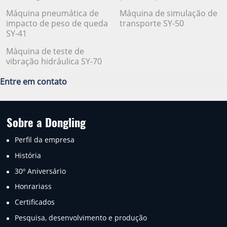
Máquina pneumática de
Máquina de simulação de
impacto de peso de queda
transporte SY-50
SY-41
Máquina de teste de
vibração hidráulica SY-70
Entre em contato
Sobre a Dongling
Perfil da empresa
História
30º Aniversário
Honrariass
Certificados
Pesquisa, desenvolvimento e produção