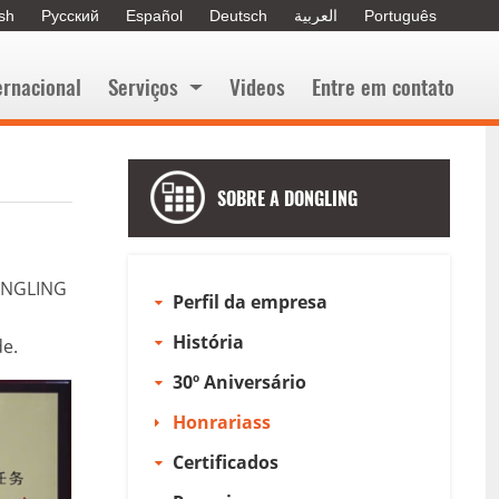
ish
Русский
Español
Deutsch
العربية
Português
ernacional
Serviços
Videos
Entre em contato
SOBRE A DONGLING
DONGLING
Perfil da empresa
História
de.
30º Aniversário
Honrariass
Certificados