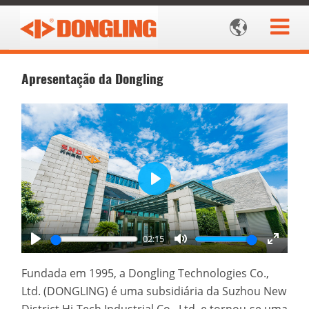

Apresentação da Dongling
Play
02:15
Play
Mute
Enter
fullscr
Fundada em 1995, a Dongling Technologies Co.,
Ltd. (DONGLING) é uma subsidiária da Suzhou New