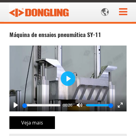

Máquina de ensaios pneumática SY-11
Play
00:26
Play
Mute
Enter
fullscr
Veja mais